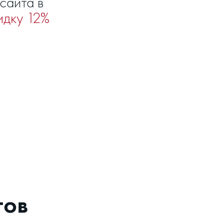
сайта в
идку 12%
тов