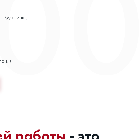
ному стилю,
ления
ей работы
- это