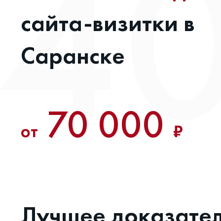
сайта-визитки в
Саранске
70 000
от
₽
Лучшее доказате