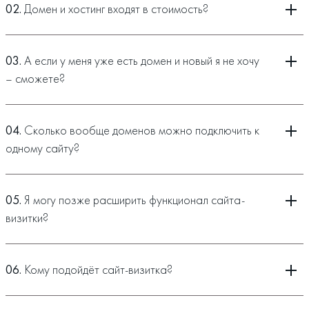
онлайн-чаты, квизы, генераторы лидов и формы связи
02.
Домен и хостинг входят в стоимость?
различных мессендежров. Ресурс отличается от
конструкторов быстрой загрузкой как десктопной, так и
мобильной версии даже при отсутствии
03.
А если у меня уже есть домен и новый я не хочу
высокоскоростного Интернета. Каждая из его страниц
– сможете?
имеет адаптивный дизайн, с помощью которого их удобно
просматривать на экранах любого разрешения.
04.
Сколько вообще доменов можно подключить к
В будущем такой
сайт-визитку
всегда можно дополнить
одному сайту?
блогом, разделом новостей компании, списком акций или
портфолио. «Прикрутить» функционал интеграции с CRM-
05.
Я могу позже расширить функционал сайта-
системами, возможностью собирать заявки в
визитки?
автоматическом режиме. Или даже превратить его в
полноценный Интернет-магазин, с множеством категорий,
динамическими ценами, скидками, корзиной и оналйн-
06.
Кому подойдёт сайт-визитка?
оплатой.