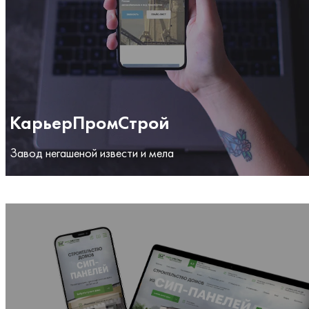
КарьерПромСтрой
Завод негашеной извести и мела